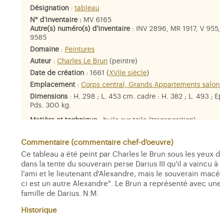
Désignation
:
tableau
N° d'inventaire :
MV 6165
Autre(s) numéro(s) d'inventaire
: INV 2896, MR 1917, V 955
9585
Domaine
:
Peintures
Auteur
:
Charles Le Brun
(peintre)
Date de création
: 1661 (
XVIIe siècle
)
Emplacement
:
Corps central, Grands Appartements salon
Dimensions
: H. 298 ; L. 453 cm. cadre : H. 382 ; L. 493 ; 
Pds. 300 kg.
Matière et technique
: huile sur toile (transposition)
Personne représentée
:
Sizygambis
,
Statira
,
Ochus
,
Ephes
Alexandre III de Macédoine, dit le Grand
,
Darius III Codom
Commentaire (commentaire chef-d’oeuvre)
Perse
Ce tableau a été peint par Charles le Brun sous les yeux 
dans la tente du souverain perse Darius III qu'il a vaincu à
l'ami et le lieutenant d'Alexandre, mais le souverain macéd
ci est un autre Alexandre". Le Brun a représenté avec un
famille de Darius. N.M.
Historique