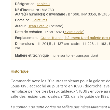
Désignation
:
tableau
N° d'inventaire :
MV 730
Autre(s) numéro(s) d'inventaire
: B 1668, INV 3356, INV.18
Domaine
:
Peintures
Auteur
:
Jean Cotelle
(peintre)
Date de création
: 1688-1693 (
XVIIe siècle
)
Emplacement
:
Grand Trianon, bâtiment Nord galerie des 
Dimensions
: H. 201,5 ; L. 137 cm. cadre : H. 228 ; L. 163 ; 
cm.
Matière et technique
: huile sur toile (transposition)
Personne représentée
:
Esope
,
l'Amour
Historique
Commandé avec les 20 autres tableaux pour la galerie de 
Louis XIV ; accroché au plus tard en 1693 ; décroché, avec
remplacé par "de très beaux tableaux", 1809 ; envoyé au
salle des résidences royales, n°33, dans le guide de 1837. 
Le contenu de cette notice ne reflète pas nécessairement l