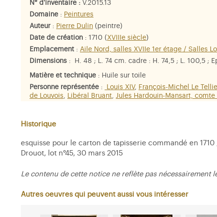
N° d'inventaire :
V.2015.13
Domaine
:
Peintures
Auteur
:
Pierre Dulin
(peintre)
Date de création
: 1710 (
XVIIIe siècle
)
Emplacement
:
Aile Nord, salles XVIIe 1er étage / Salles L
Dimensions
: H. 48 ; L. 74 cm. cadre : H. 74,5 ; L. 100,5 ; 
Matière et technique
: Huile sur toile
Personne représentée
:
Louis XIV
,
François-Michel Le Telli
de Louvois
,
Libéral Bruant
,
Jules Hardouin-Mansart, comte
Sagonne
Historique
esquisse pour le carton de tapisserie commandé en 1710 ;
Drouot, lot n°45, 30 mars 2015
Le contenu de cette notice ne reflète pas nécessairement l
Autres oeuvres qui peuvent aussi vous intéresser