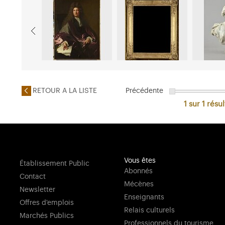
RETOUR A LA LISTE
Précédente
1 sur 1
résul
Vous êtes
Établissement Public
Abonnés
Contact
Mécènes
Newsletter
Enseignants
Offres d'emplois
Relais culturels
Marchés Publics
Professionnels du tourisme