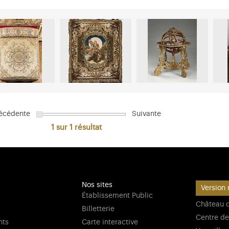
écédente
Suivante
1 sur 1
résultat
Nos sites
Version 
Établissement Public
Château d
Billetterie
Centre de
nts
Carte interactive