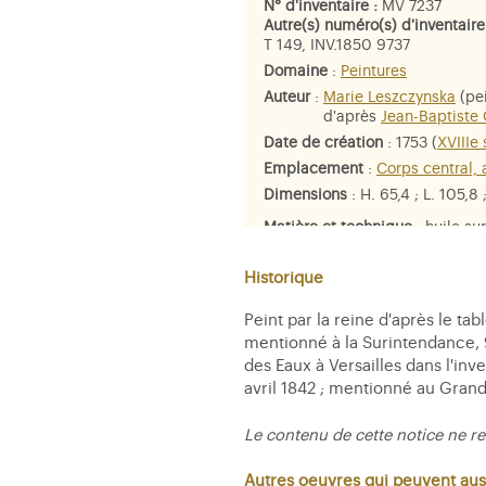
N° d'inventaire :
MV 7237
Autre(s) numéro(s) d'inventaire
T 149, INV.1850 9737
Domaine
:
Peintures
Auteur
:
Marie Leszczynska
(pei
d'après
Jean-Baptiste
Date de création
: 1753 (
XVIIIe 
Emplacement
:
Corps central
Dimensions
: H. 65,4 ; L. 105,8 
Matière et technique
: huile sur
Historique
Peint par la reine d'après le tab
mentionné à la Surintendance, 9
des Eaux à Versailles dans l'in
avril 1842 ; mentionné au Grand
Le contenu de cette notice ne re
Autres oeuvres qui peuvent aus