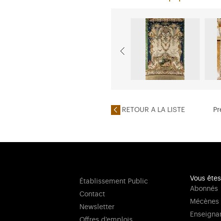
RETOUR A LA LISTE
Pr
Vous êtes
Établissement Public
Abonnés
Contact
Mécènes
Newsletter
Enseigna
Offres d'emplois