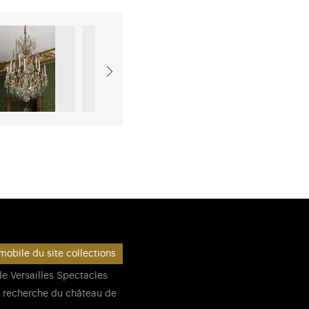
mobile du site collections
e Versailles Spectacles
 recherche du château de