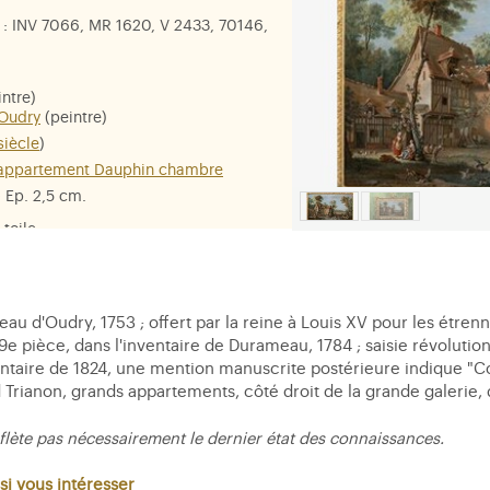
: INV 7066, MR 1620, V 2433, 70146,
ntre)
 Oudry
(peintre)
siècle
)
, appartement Dauphin chambre
; Ep. 2,5 cm.
 toile
leau d'Oudry, 1753 ; offert par la reine à Louis XV pour les étren
e pièce, dans l'inventaire de Durameau, 1784 ; saisie révolution
ventaire de 1824, une mention manuscrite postérieure indique "C
 Trianon, grands appartements, côté droit de la grande galerie, 
flète pas nécessairement le dernier état des connaissances.
si vous intéresser