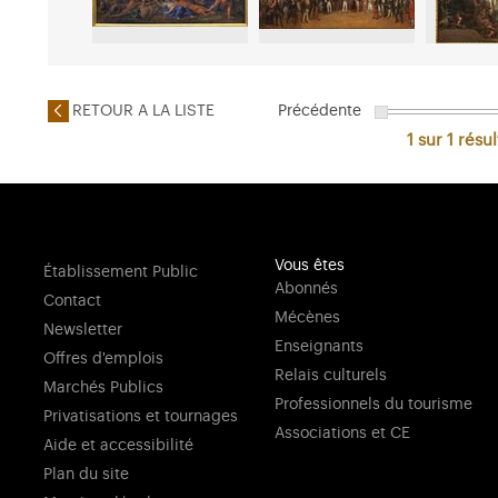
RETOUR A LA LISTE
Précédente
1 sur 1
résul
Vous êtes
Établissement Public
Abonnés
Contact
Mécènes
Newsletter
Enseignants
Offres d'emplois
Relais culturels
Marchés Publics
Professionnels du tourisme
Privatisations et tournages
Associations et CE
Aide et accessibilité
Plan du site