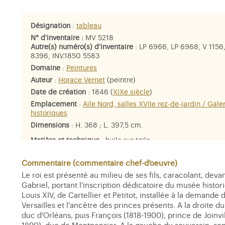
Désignation
:
tableau
N° d'inventaire :
MV 5218
Autre(s) numéro(s) d'inventaire
: LP 6966, LP 6968, V 1156
8396, INV.1850 5583
Domaine
:
Peintures
Auteur
:
Horace Vernet
(peintre)
Date de création
: 1846 (
XIXe siècle
)
Emplacement
:
Aile Nord, salles XVIIe rez-de-jardin / Gale
historiques
Dimensions
: H. 368 ; L. 397,5 cm.
Matière et technique
: huile sur toile
Personne représentée
:
François-Ferdinand-Philippe d'Orlé
prince de Joinville
,
Antoine d'Orléans, duc de Montpensier
Commentaire (commentaire chef-d’oeuvre)
Ferdinand-Philippe-Louis, duc d'Orléans
,
Louis XIV
,
Louis-P
Le roi est présenté au milieu de ses fils, caracolant, deva
Louis-Charles-Philippe d'Orléans, duc de Nemours
Gabriel, portant l'inscription dédicatoire du musée histori
Louis XIV, de Cartellier et Petitot, installée à la deman
Versailles et l'ancêtre des princes présents. A la droite du 
duc d'Orléans, puis François (1818-1900), prince de Joinvill