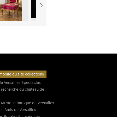
mobile du site collections
e Versailles Spectacles
 recherche du château de
 Musique Baroque de Versailles
es Amis de Versailles
es Royales Européennes