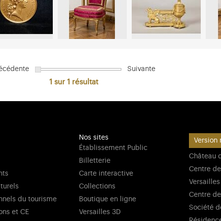
écédente
Suivante
1 sur 1
résultat
Nos sites
Version 
Établissement Public
Château d
Billetterie
Centre de
nts
Carte interactive
Versailles
lturels
Collections
Centre de
nnels du tourisme
Boutique en ligne
Société d
ons et CE
Versailles 3D
Résidenc