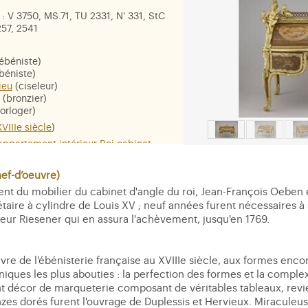
: V 3750, MS.71, TU 2331, N' 331, StC
57, 2541
ébéniste)
béniste)
ieu
(ciseleur)
(bronzier)
orloger)
XVIIIe siècle
)
appartement intérieur Roi cabinet
 ; Pr. 101 cm. Pds. 450 kgs
f-d’oeuvre)
ent du mobilier du cabinet d'angle du roi, Jean-François Oeben e
hêne. Placage : bois de rose, amarante
étaire à cylindre de Louis XV ; neuf années furent nécessaires 
iques et indigènes non identifiés.
e de Sèvres ; émail ; verre.
seur Riesener qui en assura l'achèvement, jusqu'en 1769.
n
,
Calliope
,
Minerve
,
les Arts
,
Hercule
,
re de l'ébénisterie française au XVIIIe siècle, aux formes encor
niques les plus abouties : la perfection des formes et la compl
ant décor de marqueterie composant de véritables tableaux, revi
nzes dorés furent l'ouvrage de Duplessis et Hervieux. Miracule