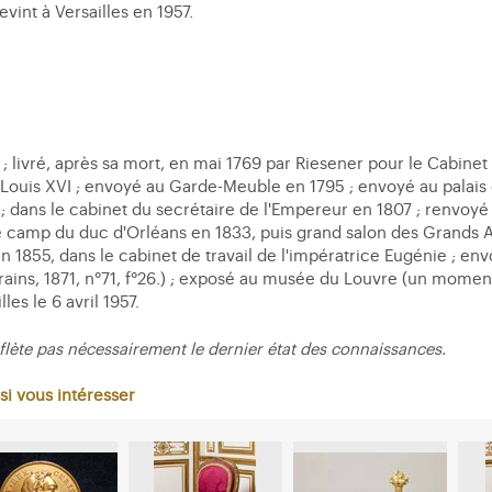
evint à Versailles en 1957.
vré, après sa mort, en mai 1769 par Riesener pour le Cabinet in
ouis XVI ; envoyé au Garde-Meuble en 1795 ; envoyé au palais d
f ; dans le cabinet du secrétaire de l'Empereur en 1807 ; renvoy
 de camp du duc d'Orléans en 1833, puis grand salon des Grand
 en 1855, dans le cabinet de travail de l'impératrice Eugénie ; 
ains, 1871, n°71, f°26.) ; exposé au musée du Louvre (un moment
es le 6 avril 1957.
flète pas nécessairement le dernier état des connaissances.
si vous intéresser