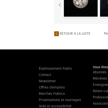
RETOUR A LA LISTE
Pr
Vous êtes
Établissement Public
Abonnés
Contact
Mécènes
Newsletter
Enseigna
Offres d'emplois
Relais cu
Marchés Publics
Professio
Privatisations et tournages
Associati
Aide et accessibilité