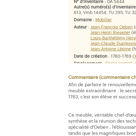
N° d'inventaire :
OA 5444
Autre(s) numéro(s) d'inventaire
613, Vmb 14454, TU 295, TU 32
Domaine
:
Mobilier
Auteur
:
Jean-François Oeben
(
Jean-Henri Riesener
(é
Louis-Barthélémy Herv
Jean-Claude Duplessis
Jean-Antoine Lépine
(h
Date de création
: 1760-1769 (
Emplacement
:
Corps central, 
intérieur (cabinet d'angle)
Dimensions
: H. 146 ; L. 190,8
Commentaire (commentaire che
Afin de parfaire le renouvellem
Matière et technique
: Bâti : c
meuble extraordinaire : le secr
plus une vingtaine de bois exot
Bronzes dorés ; cuir ; porcelain
1763, c'est son élève et succes
Personne représentée
:
Apollo
attributs de
la Guerre
Ce meuble, véritable chef-d'œuv
synthèse et la réunion des tech
spécialité d'Oeben ; l'éblouiss
tandis que les magnifiques bro