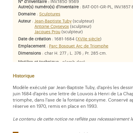
N° d'inventaire :
INV.1850 9569
Autre(s) numéro(s) d'inventaire
: BAT-001-GR-PL, INV.1857
Domaine
:
Sculptures
Auteur
:
Jean-Baptiste Tuby
(sculpteur)
Antoine Coysevox
(sculpteur)
Jacques Prou
(sculpteur)
Date de création
: 1681-1684 (
XVIIe siècle
)
Emplacement
:
Parc Bosquet Arc de Triomphe
Dimensions
: char H. 277 ; L. 376 ; Pr. 285 cm.
Matière et technique
: plomb doré
Personne représentée
:
la France
Historique
Modèle exécuté par Jean-Baptiste Tuby, d’après les dess
juin 1684 d’après une lettre de Louvois à Henri de La Cha
triomphe, dans l’axe de la fontaine éponyme. Conservé ap
réserve en 1970, remis en place en 1993.
Le contenu de cette notice ne reflète pas nécessairement l