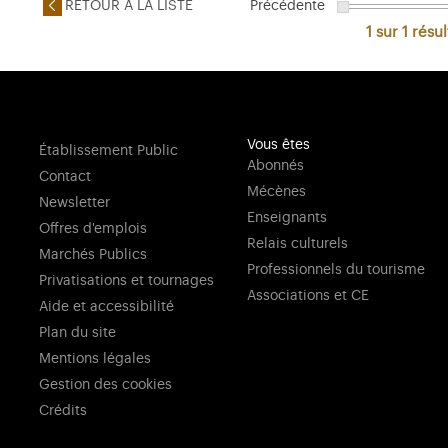
RETOUR A LA LISTE
Précédente
1 sur 1
résul
Vous êtes
Établissement Public
Abonnés
Contact
Mécènes
Newsletter
Enseignants
Offres d'emplois
Relais culturels
Marchés Publics
Professionnels du tourisme
Privatisations et tournages
Associations et CE
Aide et accessibilité
Plan du site
Mentions légales
Gestion des cookies
Crédits