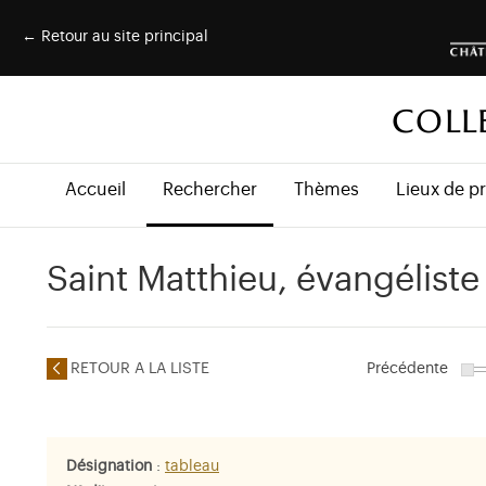
← Retour au site principal
COLL
Accueil
Rechercher
Thèmes
Lieux de p
Saint Matthieu, évangéliste
RETOUR A LA LISTE
Précédente
Désignation
:
tableau