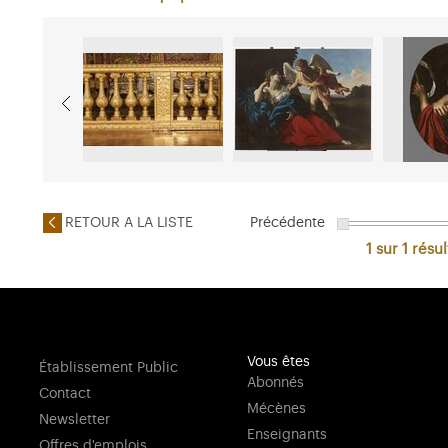
RETOUR A LA LISTE
Précédente
1 sur 1
résul
Vous êtes
Établissement Public
Abonnés
Contact
Mécènes
Newsletter
Enseignants
Offres d'emplois