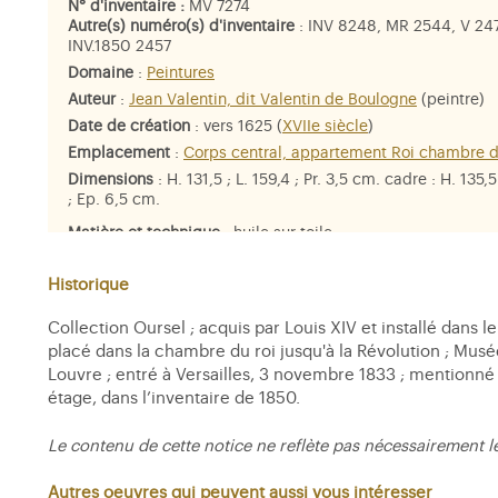
N° d'inventaire :
MV 7274
Autre(s) numéro(s) d'inventaire
: INV 8248, MR 2544, V 24
INV.1850 2457
Domaine
:
Peintures
Auteur
:
Jean Valentin, dit Valentin de Boulogne
(peintre)
Date de création
: vers 1625 (
XVIIe siècle
)
Emplacement
:
Corps central, appartement Roi chambre d
Dimensions
: H. 131,5 ; L. 159,4 ; Pr. 3,5 cm. cadre : H. 135,5
; Ep. 6,5 cm.
Matière et technique
: huile sur toile
Personne représentée
:
saint Matthieu l'Evangéliste
Historique
Collection Oursel ; acquis par Louis XIV et installé dans le
placé dans la chambre du roi jusqu'à la Révolution ; Musée
Louvre ; entré à Versailles, 3 novembre 1833 ; mentionné
étage, dans l’inventaire de 1850.
Le contenu de cette notice ne reflète pas nécessairement l
Autres oeuvres qui peuvent aussi vous intéresser