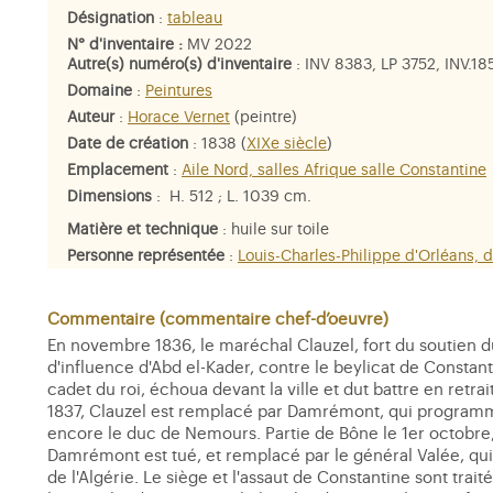
Désignation
:
tableau
N° d'inventaire :
MV 2022
Autre(s) numéro(s) d'inventaire
: INV 8383, LP 3752, INV.1
Domaine
:
Peintures
Auteur
:
Horace Vernet
(peintre)
Date de création
: 1838 (
XIXe siècle
)
Emplacement
:
Aile Nord, salles Afrique salle Constantine
Dimensions
: H. 512 ; L. 1039 cm.
Matière et technique
: huile sur toile
Personne représentée
:
Louis-Charles-Philippe d'Orléans, 
Nemours
,
Alfred-Jean-Eginhard Chabannes de La Palisse,
Chabannes
,
Pierre-Paul, baron Boyer
,
Napoléon-Joseph Ney
de La Moskowa
,
Édouard-Choubin-Nicéphore-Aimé-Prospe
Commentaire (commentaire chef-d’oeuvre)
d'Armandy
,
maréchal des logis Cappetan
En novembre 1836, le maréchal Clauzel, fort du soutien 
d'influence d'Abd el-Kader, contre le beylicat de Constan
cadet du roi, échoua devant la ville et dut battre en retrai
1837, Clauzel est remplacé par Damrémont, qui programme
encore le duc de Nemours. Partie de Bône le 1er octobre, 
Damrémont est tué, et remplacé par le général Valée, qui
de l'Algérie. Le siège et l'assaut de Constantine sont t