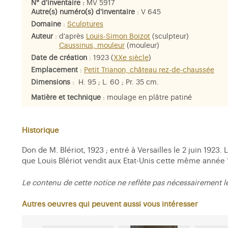
N° d'inventaire :
MV 5917
Autre(s) numéro(s) d'inventaire
: V 645
Domaine
:
Sculptures
Auteur
:
d'après
Louis-Simon Boizot
(sculpteur)
Caussinus, mouleur
(mouleur)
Date de création
: 1923 (
XXe siècle
)
Emplacement
:
Petit Trianon, château rez-de-chaussée
Dimensions
: H. 95 ; L. 60 ; Pr. 35 cm.
Matière et technique
: moulage en plâtre patiné
Personne représentée
:
Marie-Antoinette
Historique
Don de M. Blériot, 1923 ; entré à Versailles le 2 juin 192
que Louis Blériot vendit aux Etat-Unis cette même année 
Le contenu de cette notice ne reflète pas nécessairement l
Autres oeuvres qui peuvent aussi vous intéresser