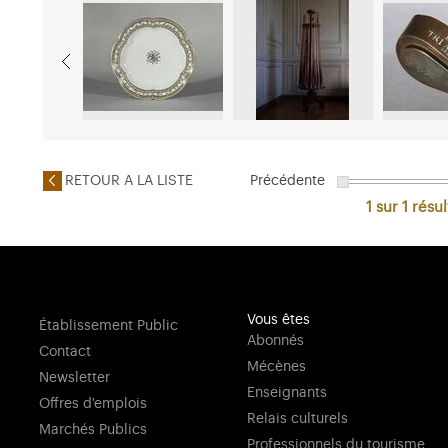
RETOUR A LA LISTE
Précédente
1 sur 1
résul
Vous êtes
Établissement Public
Abonnés
Contact
Mécènes
Newsletter
Enseignants
Offres d'emplois
Relais culturels
Marchés Publics
Professionnels du tourisme