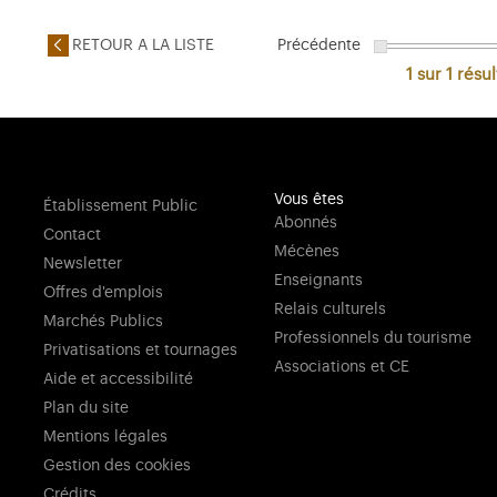
RETOUR A LA LISTE
Précédente
1 sur 1
résul
Vous êtes
Établissement Public
Abonnés
Contact
Mécènes
Newsletter
Enseignants
Offres d'emplois
Relais culturels
Marchés Publics
Professionnels du tourisme
Privatisations et tournages
Associations et CE
Aide et accessibilité
Plan du site
Mentions légales
Gestion des cookies
Crédits