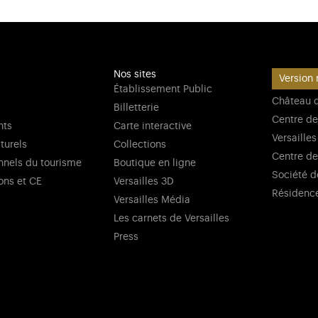
Nos sites
Version 
Établissement Public
Château d
Billetterie
Centre de
nts
Carte interactive
Versailles
lturels
Collections
Centre de
nnels du tourisme
Boutique en ligne
Société d
ons et CE
Versailles 3D
Résidenc
Versailles Média
Les carnets de Versailles
Press