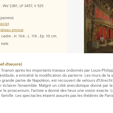
: INV 2361, LP 3457, V 525
peintre)
iècle
)
château attique
 cadre : H. 104 ; L. 119 ; Ep. 10 cm.
 toile
f-d’oeuvre)
 Trianon après les importants travaux ordonnés par Louis-Philipp
vestibule, a entraîné la modification du parterre. Les murs de la
en grande partie de Napoléon, est recouvert de velours d'Utrech
ur éclairer l'ensemble. Malgré un côté anecdotique donné par l
le proscenium, l'artiste a donné des lieux une vision exacte. Le 
a famille. Les spectacles étaient assurés pas les théâtres de Par