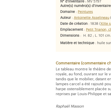
N° d'inventaire :
MV 5797
Autre(s) numéro(s) d'inventaire
Domaine
:
Peintures
Auteur
:
Antoinette Asselineau
(
Date de création
: 1838 (
XIXe s
Emplacement
:
Petit Trianon, 
Dimensions
: H. 82 ; L. 101 cm.
Matière et technique
: huile sur
Commentaire (commentaire che
Le tableau montre le théâtre de
royale, au fond, ouvrant sur le 
tandis que le mobilier, datant 
lampes carcel a été rajouté po
harpe ostensiblement placée sur 
reprises par Louis-Philippe et s
Raphaël Masson