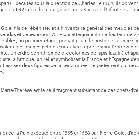
disparu. Exécutés sous la direction de Charles Le Brun, ils doi
gne en 1659, dont le mariage de Louis XIV avec l’Infante est l’un
 Gole, fils de l’ébéniste, et à l’inventaire général des meubles
 vendus et dépecés en 1751 – qui atteignaient une hauteur de 2,
meubles, au premier étage, prenait place le buste de la reine sur
ouvaient des images peintes sur cuivre représentant l’entrevue d
ante. Un ordre corinthien de dix colonnes de lapis-lazuli à chap
buste, à l’attique, un relief symbolisait la France et l’Espagne s
ent assises deux figures de la Renommée. Le piètement du meu
s).
Marie-Thérèse est le seul fragment subsistant de ces chefs-d’œ
inet de la Paix exécuté entre 1665 et 1668 par Pierre Gole, d'ap