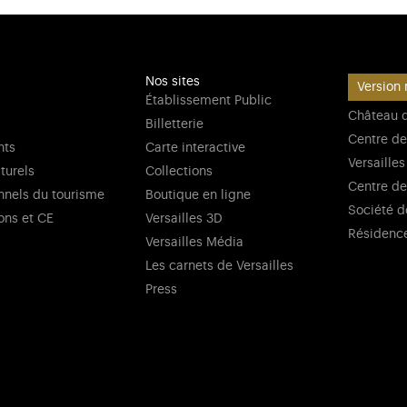
Nos sites
Version 
Établissement Public
Château d
Billetterie
Centre de
nts
Carte interactive
Versailles
lturels
Collections
Centre de
nnels du tourisme
Boutique en ligne
Société d
ons et CE
Versailles 3D
Résidenc
Versailles Média
Les carnets de Versailles
Press