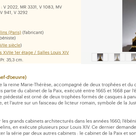
: V 2022, MR 3331, V 1083, MV
 V 941, V 3292
ins (Paris)
(fabricant)
béniste)
VIIe siècle
)
s XVIIe 1er étage / Salles Louis XIV
 Pr. 35,3 cm.
oré, ébène, bois noirci, bois teinté
hérèse d'Autriche
, anciennement
f-d’oeuvre)
che
, attributs de
la Force
, attributs de
de la reine Marie-Thérèse, accompagné de deux trophées et du ch
is partie du cabinet de la Paix, exécuté entre 1665 et 1668 par l’
Le piédestal est orné de deux trophées formés de casques à pan
 et l’autre sur un faisceau de licteur romain, symbole de la Jus
 les grands cabinets architecturés dans les années 1660, l’ébéni
elins, en exécute plusieurs pour Louis XIV. Ce dernier demande b
r la série par deux autres cabinets : le cabinet de la Paix et so