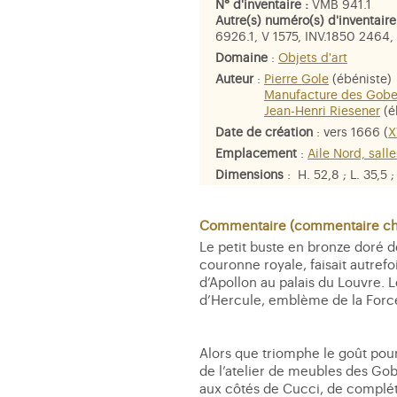
N° d'inventaire :
VMB 941.1
Autre(s) numéro(s) d'inventaire
6926.1, V 1575, INV.1850 2464,
Domaine
:
Objets d'art
Auteur
:
Pierre Gole
(ébéniste)
Manufacture des Gobel
Jean-Henri Riesener
(é
Date de création
: vers 1666 (
X
Emplacement
:
Aile Nord, salle
Dimensions
: H. 52,8 ; L. 35,5 ;
Matière et technique
: bronze d
Personne représentée
:
Marie-T
Commentaire (commentaire che
identifiée comme
Anne d'Autri
Le petit buste en bronze doré 
la Justice
couronne royale, faisait autrefo
d’Apollon au palais du Louvre. 
d’Hercule, emblème de la Force,
Alors que triomphe le goût pour
de l’atelier de meubles des Gob
aux côtés de Cucci, de compléte