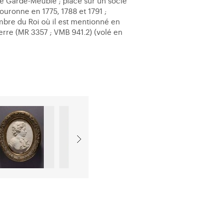
 le Garde-Meuble ; placé sur un socle
uronne en 1775, 1788 et 1791 ;
mbre du Roi où il est mentionné en
erre (MR 3357 ; VMB 941.2) (volé en