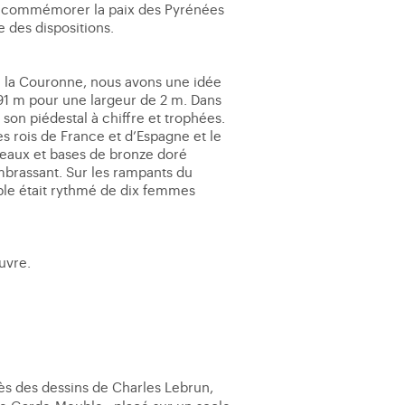
vent commémorer la paix des Pyrénées
e des dispositions.
 de la Couronne, nous avons une idée
91 m pour une largeur de 2 m. Dans
 son piédestal à chiffre et trophées.
es rois de France et d’Espagne et le
iteaux et bases de bronze doré
’embrassant. Sur les rampants du
ble était rythmé de dix femmes
uvre.
rès des dessins de Charles Lebrun,