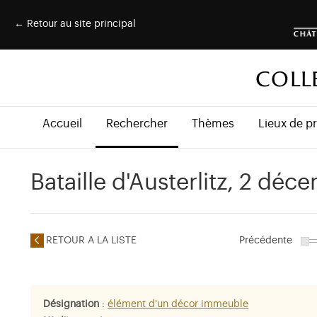
← Retour au site principal
COLL
Accueil
Rechercher
Thèmes
Lieux de p
Bataille d'Austerlitz, 2 dé
RETOUR A LA LISTE
Précédente
Désignation
:
élément d'un décor immeuble