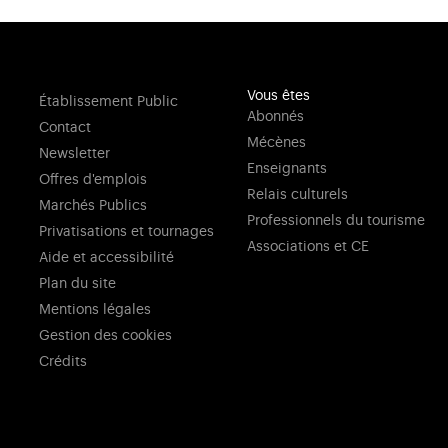
Vous êtes
Établissement Public
Abonnés
Contact
Mécènes
Newsletter
Enseignants
Offres d'emplois
Relais culturels
Marchés Publics
Professionnels du tourisme
Privatisations et tournages
Associations et CE
Aide et accessibilité
Plan du site
Mentions légales
Gestion des cookies
Crédits