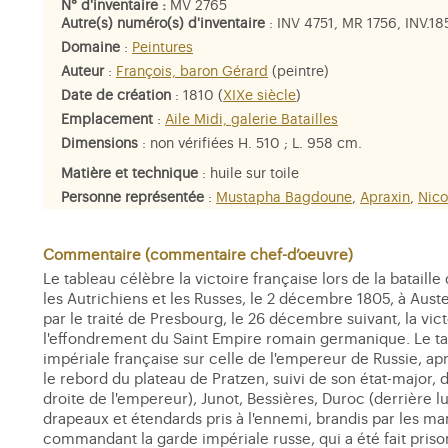
N° d'inventaire :
MV 2765
Autre(s) numéro(s) d'inventaire
: INV 4751, MR 1756, INV.1
Domaine
:
Peintures
Auteur
:
François, baron Gérard
(peintre)
Date de création
: 1810 (
XIXe siècle
)
Emplacement
:
Aile Midi, galerie Batailles
Dimensions
: non vérifiées H. 510 ; L. 958 cm.
Matière et technique
: huile sur toile
Personne représentée
:
Mustapha Bagdoune
,
Apraxin
,
Nico
Grigorievitch, prince Repnine-Volkonski
,
Jean, comte Rapp
Alexandre Berthier, prince de Wagram
,
Napoléon Ier
Commentaire (commentaire chef-d’oeuvre)
Le tableau célèbre la victoire française lors de la batail
les Autrichiens et les Russes, le 2 décembre 1805, à Auste
par le traité de Presbourg, le 26 décembre suivant, la victo
l'effondrement du Saint Empire romain germanique. Le tabl
impériale française sur celle de l'empereur de Russie, ap
le rebord du plateau de Pratzen, suivi de son état-major, 
droite de l'empereur), Junot, Bessières, Duroc (derrière lu
drapeaux et étendards pris à l'ennemi, brandis par les m
commandant la garde impériale russe, qui a été fait priso