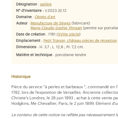
Désignation
:
salière
N° d'inventaire :
V.2023.32.12
Domaine
:
Objets d'art
Auteur
:
Manufacture de Sèvres
(fabricant)
Marie-Claude-Sophie Xhrouet
(peintre sur porcela
Date de création
: 1781 (
XVIIIe siècle
)
Emplacement
:
Petit Trianon, château pièces de réception
Dimensions
: H. 3,7 ; L. 12,8 ; Pr. 7,2 cm.
Matière et technique
: porcelaine tendre
Historique
Pièce du service "à perles et barbeaux ", commandé en 1781
1782, lors de l'exposition de Versailles. Ancienne collect
Christie's Londres, le 28 juin 1893 ; achat à cette vente 
Hodgkins, Me Chevallier, Paris, le 2 juin 1899. Elément d
Le contenu de cette notice ne reflète pas nécessairement l