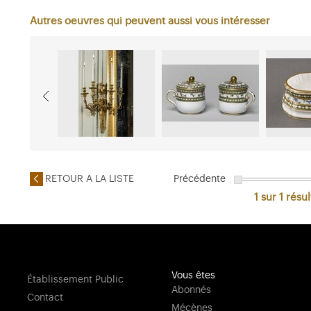
Autres oeuvres qui peuvent aussi vous intéresser
RETOUR A LA LISTE
Précédente
1 sur 1
résul
Vous êtes
Établissement Public
Abonnés
Contact
Mécènes