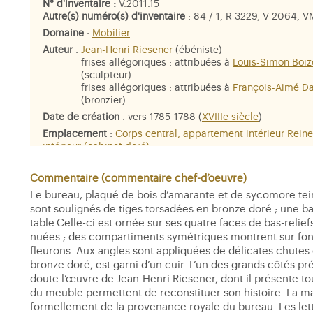
N° d'inventaire :
V.2011.15
Autre(s) numéro(s) d'inventaire
: 84 / 1, R 3229, V 2064, 
Domaine
:
Mobilier
Auteur
:
Jean-Henri Riesener
(ébéniste)
frises allégoriques : attribuées à
Louis-Simon Boiz
(sculpteur)
frises allégoriques : attribuées à
François-Aimé D
(bronzier)
Date de création
: vers 1785-1788 (
XVIIIe siècle
)
Emplacement
:
Corps central, appartement intérieur Rein
intérieur (cabinet doré)
Dimensions
: H. 76 ; L. 111 ; Pr. 62,8 cm.
Commentaire (commentaire chef-d’oeuvre)
Matière et technique
: Bâti de chêne ; placage d'amarante
Le bureau, plaqué de bois d’amarante et de sycomore tein
sycomore teinté ; bronze doré ; cuir
sont soulignés de tiges torsadées en bronze doré ; une b
table.Celle-ci est ornée sur ses quatre faces de bas-rel
nuées ; des compartiments symétriques montrent sur fon
fleurons. Aux angles sont appliquées de délicates chutes
bronze doré, est garni d’un cuir. L’un des grands côtés pré
doute l’œuvre de Jean-Henri Riesener, dont il présente tou
du meuble permettent de reconstituer son histoire. La m
formellement de la provenance royale du bureau. Les lett