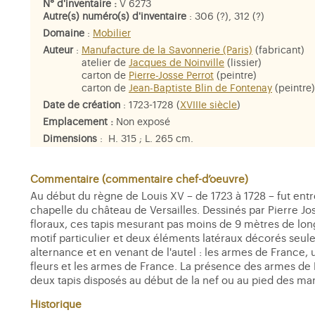
N° d'inventaire :
V 6273
Autre(s) numéro(s) d'inventaire
: 306 (?), 312 (?)
Domaine
:
Mobilier
Auteur
:
Manufacture de la Savonnerie (Paris)
(fabricant)
atelier de
Jacques de Noinville
(lissier)
carton de
Pierre-Josse Perrot
(peintre)
carton de
Jean-Baptiste Blin de Fontenay
(peintre)
Date de création
: 1723-1728 (
XVIIIe siècle
)
Emplacement :
Non exposé
Dimensions
: H. 315 ; L. 265 cm.
Matière et technique
: point noué, laine (chaîne et velours),
(trame)
Commentaire (commentaire chef-d’oeuvre)
Au début du règne de Louis XV – de 1723 à 1728 – fut entre
chapelle du château de Versailles. Dessinés par Pierre Jos
floraux, ces tapis mesurant pas moins de 9 mètres de long
motif particulier et deux éléments latéraux décorés seu
alternance et en venant de l'autel : les armes de France, 
fleurs et les armes de France. La présence des armes de 
deux tapis disposés au début de la nef ou au pied des mar
Historique