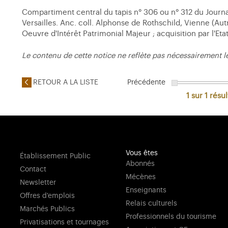
Compartiment central du tapis n° 306 ou n° 312 du Journa
Versailles. Anc. coll. Alphonse de Rothschild, Vienne (Autri
Oeuvre d'Intérêt Patrimonial Majeur ; acquisition par l'E
Le contenu de cette notice ne reflète pas nécessairement l
RETOUR A LA LISTE
Précédente
1 sur 1
résul
Vous êtes
Établissement Public
Abonnés
Contact
Mécènes
Newsletter
Enseignants
Offres d'emplois
Relais culturels
Marchés Publics
Professionnels du tourisme
Privatisations et tournages