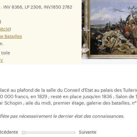
: INV 8366, LP 2306, INV.1850 2782
)
iècle
)
ie Batailles
m.
 toile
XV
 au plafond de la salle du Conseil d'Etat au palais des Tuileries
30 000 francs, en 1829 ; resté en place jusqu'en 1836 ; Salon de 
r Schopin ; aile du midi, premier étage, galerie des batailles, n° 
flète pas nécessairement le dernier état des connaissances.
écédente
Suivante