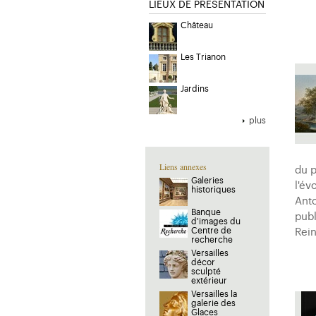
LIEUX DE PRESENTATION
Château
Les Trianon
Jardins
plus
Liens annexes
du p
Galeries
l'év
historiques
Anto
Banque
publ
d'images du
Centre de
Rein
recherche
Versailles
décor
sculpté
extérieur
Versailles la
galerie des
Glaces