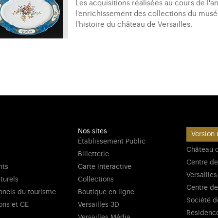
Les acquisitions réalisées au cours de l'a
l'enrichissement des collections du musé
l'histoire du château de Versailles.
Nos sites
Version 
Établissement Public
Château d
Billetterie
Centre de
nts
Carte interactive
Versailles
lturels
Collections
Centre de
nnels du tourisme
Boutique en ligne
Société d
ons et CE
Versailles 3D
Résidenc
Versailles Média