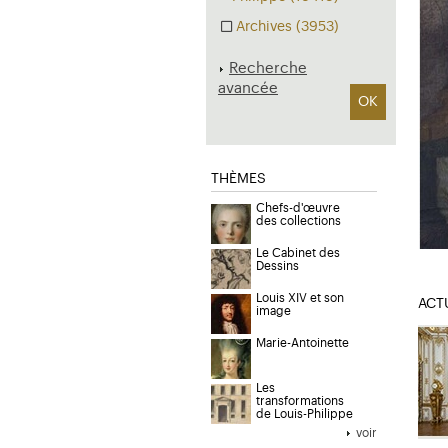
Archives (3953)
Recherche
avancée
OK
THÈMES
Chefs-d'œuvre
des collections
Le Cabinet des
Dessins
Louis XIV et son
ACT
image
Marie-Antoinette
Les
transformations
de Louis-Philippe
voir