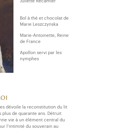
Juliette Récamier
Bol à thé et chocolat de
Marie Leszczynska
Marie-Antoinette, Reine
de France
Apollon servi par les
nymphes
Sacre de Napoléon
Commode de Louis XV à
Choisy
roi
Laure de Fitz-James,
s dévoile la reconstitution du lit
Princesse de Chimay
s plus de quarante ans. Détruit
onne vie à un élément central du
Bureau plat de Marie-
sur l’intimité du souverain au
Antoinette