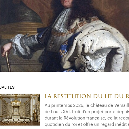
UALITÉS
La restitution du lit du 
Au printemps 2026, le château de Versaille
de Louis XVI, fruit d’un projet porté depui
durant la Révolution française, ce lit red
quotidien du roi et offre un regard inédit 