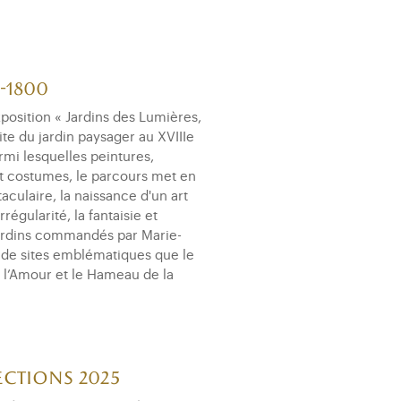
Pendule du comte
d’Artois
-1800
position « Jardins des Lumières,
te du jardin paysager au XVIIIe
rmi lesquelles peintures,
 et costumes, le parcours met en
culaire, la naissance d'un art
régularité, la fantaisie et
 jardins commandés par Marie-
le de sites emblématiques que le
e l’Amour et le Hameau de la
ections 2025