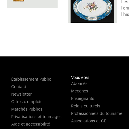
Les
l'e
l'hi
Vous êtes
Établissement Public
Abonnés
Contact
Mécènes
Newsletter
Enseignants
Offres d'emplois
Relais culturels
Marchés Publics
Professionnels du tourisme
Privatisations et tournages
Associations et CE
Aide et accessibilité