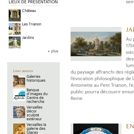
sei
LIEUX DE PRESENTATION
Château
Les Trianon
Ja
Jardins
Au 
175
plus
siè
des
lum
Liens annexes
du paysage affranchi des règles 
Galeries
l'évocation philosophique de 
historiques
Antoinette au Petit Trianon, l
Banque
public pourra découvrir ensui
d'images du
Centre de
Reine.
recherche
Versailles
décor
sculpté
extérieur
Versailles la
En
galerie des
Glaces