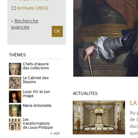
Archives (3953)
Recherche
avancée
OK
THÈMES
Chefs-d'œuvre
des collections
Le Cabinet des
Dessins
Louis XIV et son
ACTUALITÉS
image
La
Marie-Antoinette
Au 
de 
Les
transformations
dur
de Louis-Philippe
quo
voir