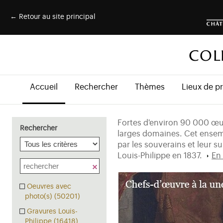
← Retour au site principal
COL
Accueil
Rechercher
Thèmes
Lieux de p
Fortes d'environ 90 000 œuv
Rechercher
larges domaines. Cet ensemb
par les souverains et leur s
Louis-Philippe en 1837.
En 
Oeuvres avec
photo(s) (50201)
Gravures Louis-
Philippe (16418)