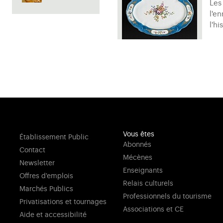
Les
l'e
l'hi
Vous êtes
Établissement Public
Abonnés
Contact
Mécènes
Newsletter
Enseignants
Offres d'emplois
Relais culturels
Marchés Publics
Professionnels du tourisme
Privatisations et tournages
Associations et CE
Aide et accessibilité