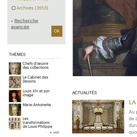
Archives (3953)
Recherche
avancée
OK
THÈMES
Chefs-d'œuvre
des collections
Le Cabinet des
Dessins
Louis XIV et son
ACTUALITÉS
image
La
Marie-Antoinette
Au 
de 
Les
transformations
dur
de Louis-Philippe
quo
voir