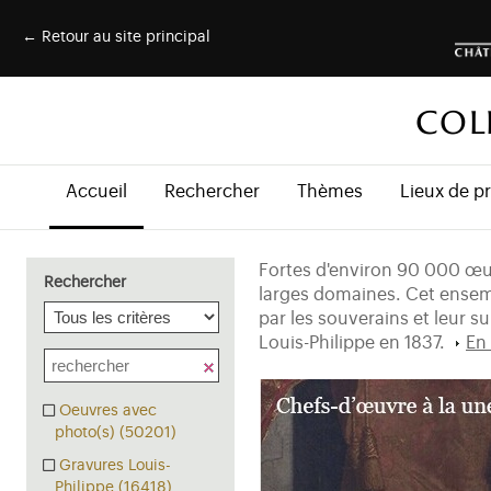
← Retour au site principal
COL
Accueil
Rechercher
Thèmes
Lieux de p
Fortes d'environ 90 000 œuv
Rechercher
larges domaines. Cet ensemb
par les souverains et leur s
Louis-Philippe en 1837.
En 
Oeuvres avec
photo(s) (50201)
Gravures Louis-
Philippe (16418)