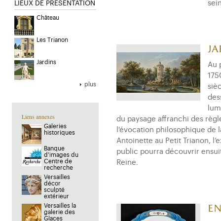
sei
LIEUX DE PRESENTATION
Château
Les Trianon
Ja
Jardins
Au 
175
plus
siè
des
lum
Liens annexes
du paysage affranchi des règles 
Galeries
l'évocation philosophique de 
historiques
Antoinette au Petit Trianon, l
Banque
public pourra découvrir ensui
d'images du
Centre de
Reine.
recherche
Versailles
décor
sculpté
extérieur
Versailles la
En
galerie des
Glaces