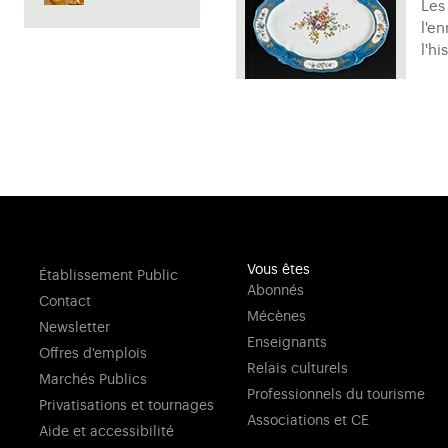
Les
l'e
l'hi
Vous êtes
Établissement Public
Abonnés
Contact
Mécènes
Newsletter
Enseignants
Offres d'emplois
Relais culturels
Marchés Publics
Professionnels du tourisme
Privatisations et tournages
Associations et CE
Aide et accessibilité