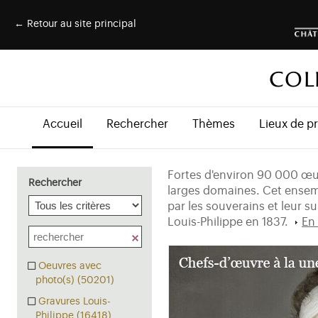
← Retour au site principal
COL
Accueil
Rechercher
Thèmes
Lieux de p
Fortes d'environ 90 000 œuv
Rechercher
larges domaines. Cet ensemb
par les souverains et leur s
Louis-Philippe en 1837.
En 
Oeuvres avec
photo(s) (50201)
Gravures Louis-
Philippe (16418)