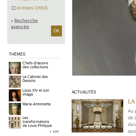
Archives (3953)
Recherche
avancée
OK
THÈMES
Chefs-d'œuvre
des collections
Le Cabinet des
Dessins
Louis XIV et son
ACTUALITÉS
image
La
Marie-Antoinette
Au 
de 
Les
transformations
dur
de Louis-Philippe
quo
voir