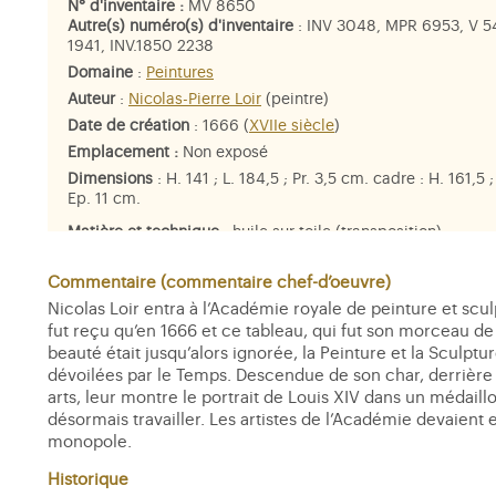
N° d'inventaire :
MV 8650
Autre(s) numéro(s) d'inventaire
: INV 3048, MPR 6953, V 5
1941, INV.1850 2238
Domaine
:
Peintures
Auteur
:
Nicolas-Pierre Loir
(peintre)
Date de création
: 1666 (
XVIIe siècle
)
Emplacement :
Non exposé
Dimensions
: H. 141 ; L. 184,5 ; Pr. 3,5 cm. cadre : H. 161,5 ;
Ep. 11 cm.
Matière et technique
: huile sur toile (transposition)
Personne représentée
:
Minerve
, portrait de
Louis XIV
,
la P
Sculpture
,
Charles-François Beautemps-Beaupré
,
la Ren
Commentaire (commentaire chef-d’oeuvre)
Nicolas Loir entra à l’Académie royale de peinture et scu
fut reçu qu’en 1666 et ce tableau, qui fut son morceau d
beauté était jusqu’alors ignorée, la Peinture et la Sculp
dévoilées par le Temps. Descendue de son char, derrière
arts, leur montre le portrait de Louis XIV dans un médaill
désormais travailler. Les artistes de l’Académie devaient en
monopole.
Historique