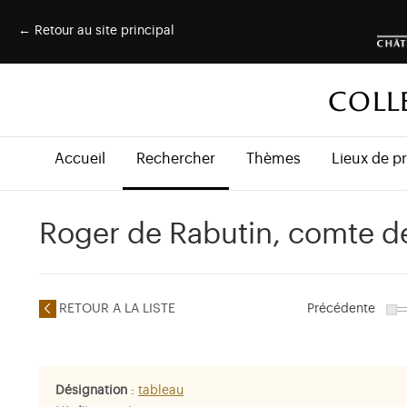
← Retour au site principal
COLL
Accueil
Rechercher
Thèmes
Lieux de p
Roger de Rabutin, comte d
RETOUR A LA LISTE
Précédente
Désignation
:
tableau