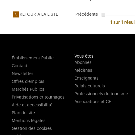
RETOUR A LA LISTE
Précédente
1 sur 1
résul
Vous êtes
Établissement Public
Abonnés
Contact
Mécènes
Newsletter
Enseignants
Offres d'emplois
Relais culturels
Marchés Publics
Professionnels du tourisme
Privatisations et tournages
Associations et CE
Aide et accessibilité
Plan du site
Mentions légales
Gestion des cookies