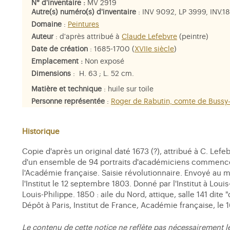
N° d'inventaire :
MV 2919
Autre(s) numéro(s) d'inventaire
: INV 9092, LP 3999, INV.1
Domaine
:
Peintures
Auteur
:
d'après attribué à
Claude Lefebvre
(peintre)
Date de création
: 1685-1700 (
XVIIe siècle
)
Emplacement :
Non exposé
Dimensions
: H. 63 ; L. 52 cm.
Matière et technique
: huile sur toile
Personne représentée
:
Roger de Rabutin, comte de Bussy
Historique
Copie d'après un original daté 1673 (?), attribué à C. Lefe
d'un ensemble de 94 portraits d'académiciens commencé en
l'Académie française. Saisie révolutionnaire. Envoyé au 
l'Institut le 12 septembre 1803. Donné par l'Institut à Loui
Louis-Philippe. 1850 : aile du Nord, attique, salle 141 dite 
Dépôt à Paris, Institut de France, Académie française, le 
Le contenu de cette notice ne reflète pas nécessairement l