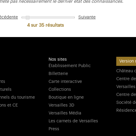
flète pas nécessairement le dernier état des connaissances.
écédente
Suivante
4 sur 35
résultats
Nos sites
Version 
Établissement Public
Château d
Billetterie
Centre de
nts
Carte interactive
Versailles
lturels
Collections
Centre de
nnels du tourisme
Boutique en ligne
Société d
ons et CE
Versailles 3D
Résidenc
Versailles Média
Les carnets de Versailles
Press