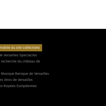
mobile du site collections
e Versailles Spectacles
 recherche du château de
 Musique Baroque de Versailles
es Amis de Versailles
es Royales Européennes