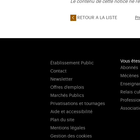
Le contenu de cette notice ne re
RETOUR A LA LISTE
Pr
Vous êtes
Établissement Public
Abonnés
Contact
Mécènes
Newsletter
Enseigna
Offres d'emplois
Relais cu
Marchés Publics
Professio
Privatisations et tournages
Associati
Aide et accessibilité
Plan du site
Mentions légales
Gestion des cookies