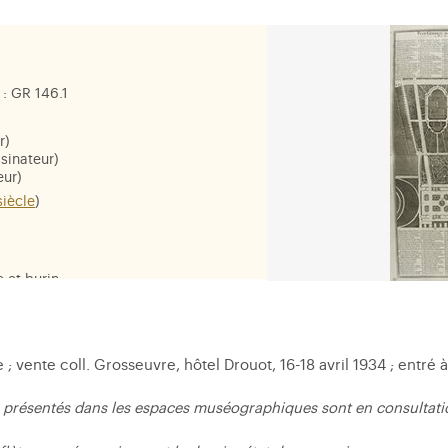
: GR 146.1
r)
sinateur)
eur)
siècle
)
e et burin
 vente coll. Grosseuvre, hôtel Drouot, 16-18 avril 1934 ; entré à
 présentés dans les espaces muséographiques sont en consultatio