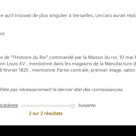
 qu’il trouvait de plus singulier à Versailles, Lercaro aurait répo
nt.
te de "l'Histoire du Roi" commandé par la Maison du roi, 10 mai 
lection Louis XV ; mentionné dans les magasins de la Manufacture 
28 février 1825 ; mentionné Partie centrale, premier étage, salo
flète pas nécessairement le dernier état des connaissances.
écédente
Suivante
2 sur 2
résultats