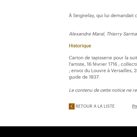
À Seignelay, qui lui demandait ce
Alexandre Maral, Thierry Sarma
Historique
Carton de tapisserie pour la sui
l'artiste, 16 février 1716 ; col
; envoi du Louvre à Versailles, 
guide de 1837.
Le contenu de cette notice ne re
RETOUR A LA LISTE
Pr