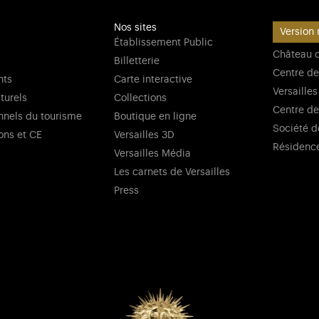
Nos sites
Version 
Établissement Public
Château d
Billetterie
Centre de
nts
Carte interactive
Versailles
lturels
Collections
Centre de
nnels du tourisme
Boutique en ligne
Société d
ons et CE
Versailles 3D
Résidenc
Versailles Média
Les carnets de Versailles
Press