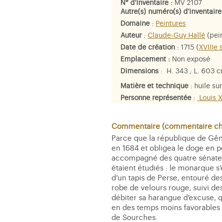
N° d'inventaire :
MV 2107
Autre(s) numéro(s) d'inventaire
Domaine
:
Peintures
Auteur
:
Claude-Guy Hallé
(pein
Date de création
: 1715 (
XVIIIe 
Emplacement :
Non exposé
Dimensions
: H. 343 ; L. 603 
Matière et technique
: huile sur
Personne représentée
:
Louis X
France, dit le Grand Dauphin
,
Bonneuil
,
Francisco-Maria Imper
Commentaire (commentaire che
Parce que la république de Gêne
en 1684 et obligea le doge en p
accompagné des quatre sénateurs
étaient étudiés : le monarque s’
d’un tapis de Perse, entouré de
robe de velours rouge, suivi des
débiter sa harangue d’excuse, q
en des temps moins favorables à
de Sourches.