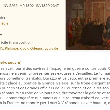
: INV 5266, MR 1802, INV.1850 2347
tre)
siècle
)
cm.
 toile (transposition)
IV
,
Philippe, duc d'Orléans
,
Louis de
Michel de Chabenat, comte de
iali Lercari
,
Marcello Durazzo
f-d’oeuvre)
s avait fourni des navires à l’Espagne en guerre contre Louis XIV
ersonne à venir lui présenter ses excuses à Versailles. Le 15 ma
 Lomellino, Garibaldi, Durazzo et Salvago, eut sa première aud
était placé au bout de la Grande Galerie, sur le trône d’argent 
s princes et des grands officiers de la Couronne et de la Maison
 sénateurs en robe de velours noir, dut traverser la galerie et se
u’il commença tête nue tandis que le roi resta d’abord couvert –
 la France, ne montre pas. Louis XIV répondit « avec hauteur, 