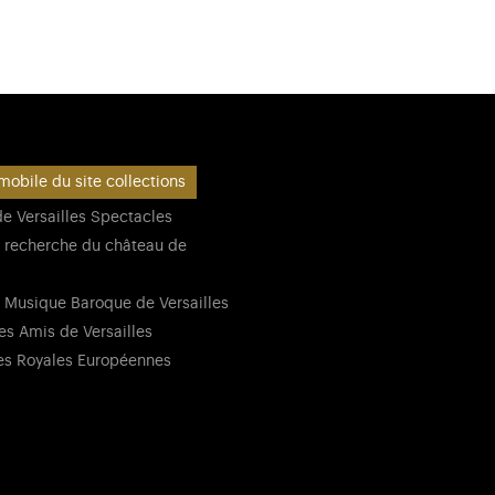
mobile du site collections
e Versailles Spectacles
 recherche du château de
 Musique Baroque de Versailles
es Amis de Versailles
es Royales Européennes