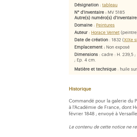
Désignation
:
tableau
N° d'inventaire :
MV 5185
Autre(s) numéro(s) d'inventaire
Domaine
:
Peintures
Auteur
:
Horace Vernet
(peintre
Date de création
: 1832 (
XIXe s
Emplacement :
Non exposé
Dimensions
: cadre : H. 239,5 ; 
; Ep. 4 cm.
Matière et technique
: huile sur
Personne représentée
:
Louis-P
Historique
Commandé pour la galerie du Pal
à l'Académie de France, dont Ho
février 1848 ; envoyé à Versaille
Le contenu de cette notice ne re