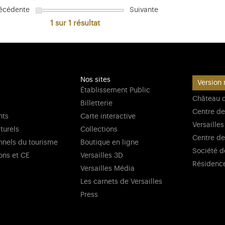
écédente
Suivante
1 sur 1
résultat
Nos sites
Version 
Établissement Public
Château d
Billetterie
Centre de
nts
Carte interactive
Versailles
lturels
Collections
Centre de
nnels du tourisme
Boutique en ligne
Société d
ons et CE
Versailles 3D
Résidenc
Versailles Média
Les carnets de Versailles
Press