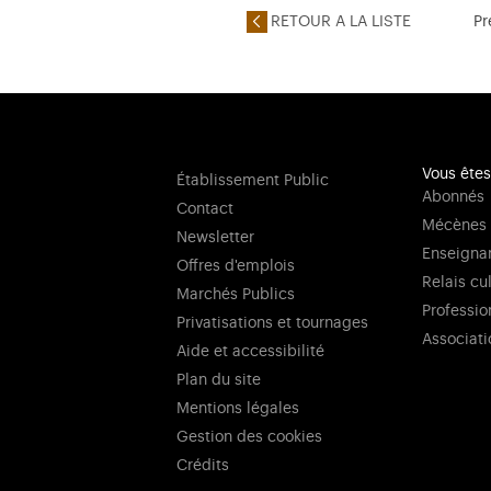
RETOUR A LA LISTE
Pr
Vous êtes
Établissement Public
Abonnés
Contact
Mécènes
Newsletter
Enseigna
Offres d'emplois
Relais cu
Marchés Publics
Professio
Privatisations et tournages
Associati
Aide et accessibilité
Plan du site
Mentions légales
Gestion des cookies
Crédits