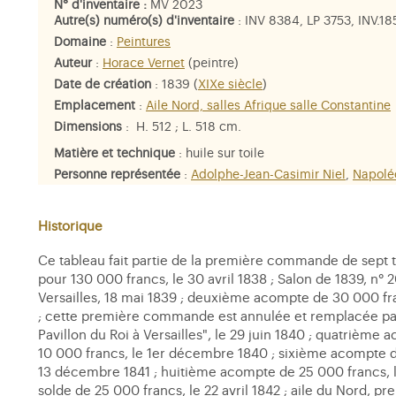
N° d'inventaire :
MV 2023
Autre(s) numéro(s) d'inventaire
: INV 8384, LP 3753, INV.1
Domaine
:
Peintures
Auteur
:
Horace Vernet
(peintre)
Date de création
: 1839 (
XIXe siècle
)
Emplacement
:
Aile Nord, salles Afrique salle Constantine
Dimensions
: H. 512 ; L. 518 cm.
Matière et technique
: huile sur toile
Personne représentée
:
Adolphe-Jean-Casimir Niel
,
Napolé
Bertrand
,
Pierre Vieux
,
Frédéric-Edouard de Garderens de 
Adolphe-Antoine de Richepance
,
Christophe-Louis-Léon Ju
Lamoricière
Historique
Ce tableau fait partie de la première commande de sept ta
pour 130 000 francs, le 30 avril 1838 ; Salon de 1839, n° 
Versailles, 18 mai 1839 ; deuxième acompte de 30 000 fra
; cette première commande est annulée et remplacée par c
Pavillon du Roi à Versailles", le 29 juin 1840 ; quatriè
10 000 francs, le 1er décembre 1840 ; sixième acompte d
13 décembre 1841 ; huitième acompte de 25 000 francs, l
solde de 25 000 francs, le 22 avril 1842 ; aile du Nord, pr