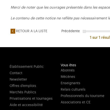
Merci de noter que les ouvrages présentés dans les espace
Le contenu de cette notice ne reflète pas nécessairement l
RETOUR A LA LISTE
Précédente
1 sur 1
résul
Vous êtes
Établissement Public
Abonnés
Contact
Mécènes
Newsletter
Enseignants
Offres d'emplois
Relais culturels
Marchés Publics
Professionnels du tourisme
Privatisations et tournages
Associations et CE
Aide et accessibilité