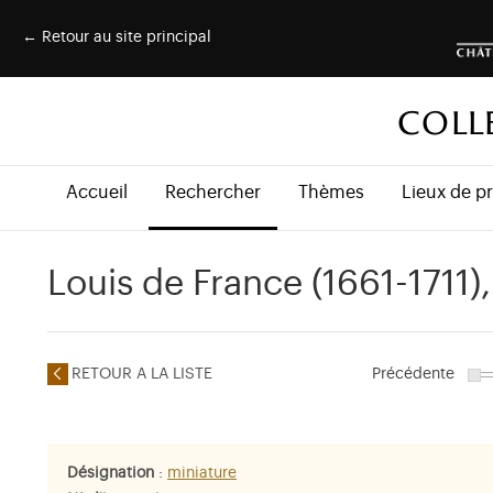
← Retour au site principal
COLL
Accueil
Rechercher
Thèmes
Lieux de p
Louis de France (1661-1711)
RETOUR A LA LISTE
Précédente
Désignation
:
miniature