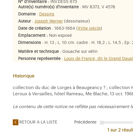
N° d'inventaire :
INV.DESS 673
Autre(s) numéro(s) d'inventaire
: MV 8373, V 4578
Domaine
:
Dessins
Auteur
:
Joseph Werner
(dessinateur)
Date de création
: 1663-1664 (
XVIIe siècle
)
Emplacement :
Non exposé
Dimensions
: H. 13 ; L. 10 cm. cadre : H. 18,2 ; L. 14,5 ; Ep.
Matière et technique
: Gouache sur vélin
Personne représentée
:
Louis de France, dit le Grand Daup
Historique
collection du duc de Lorges à Beaugeancy ? ; collection H
Leroux à Versailles, hôtel Rameau, Me Blache, 13 oct. 1968
Le contenu de cette notice ne reflète pas nécessairement l
RETOUR A LA LISTE
Précédente
1 sur 2
résul