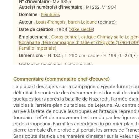
N° d'inventaire :
MV 6855
Autre(s) numéro(s) d'inventaire
: MI 252, V 1904
Domaine
:
Peintures
Auteur
:
Louis-François, baron Lejeune
(peintre)
Date de création
: 1808 (
XIXe siècle
)
Emplacement
:
Corps central, attique Chimay salle Le gén
Bonaparte, 1ère campagne d’Italie et d’Egypte (1796-1799)
Famille impériale)
Dimensions
: H. 184 ; L. 260 cm. cadre : H. 199 ; L. 276,7 ;
Matière et technique
: huile sur toile
Personne représentée
:
Pierre-Amédée-Émilien-Probe Jaub
Alexandre Berthier, prince de Wagram
,
Napoléon Ier
,
Jean-
Commentaire (commentaire chef-d’oeuvre)
Kléber
,
Joachim Murat
,
Louis IX dit saint Louis
La plupart des sujets sur la campagne d'Egypte furent so
délimitait le contexte des événements et donnait des in
quelques jours après la bataille de Nazareth, l'armée étai
visibles à l'arrière-plan du tableau de Lejeune. Au centre
arrive à la tête de nouvelles troupes et l'attaque repren
Jourdain. L'effet de mouvement est rendu par les figures 
et des troupeaux. Parmi les anecdotes du premier plan, Lej
pierre tombale d'un croisé qui portait les armes de France 
Sans doute était-ce une manière d'insister sur la valeur s