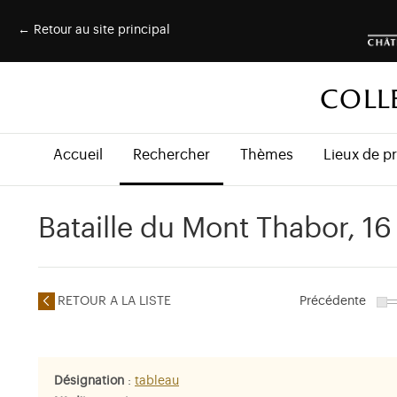
← Retour au site principal
COLL
Accueil
Rechercher
Thèmes
Lieux de p
Bataille du Mont Thabor, 16 
RETOUR A LA LISTE
Précédente
Désignation
:
tableau