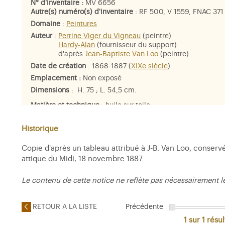
N° d'inventaire :
MV 6656
Autre(s) numéro(s) d'inventaire
: RF 500, V 1559, FNAC 371
Domaine
:
Peintures
Auteur
:
Perrine Viger du Vigneau
(peintre)
Hardy-Alan
(fournisseur du support)
d'après
Jean-Baptiste Van Loo
(peintre)
Date de création
: 1868-1887 (
XIXe siècle
)
Emplacement :
Non exposé
Dimensions
: H. 75 ; L. 54,5 cm.
Matière et technique
: huile sur toile
Personne représentée
:
Louis de Rouvroy, duc de Saint-Si
Historique
Copie d'après un tableau attribué à J-B. Van Loo, conser
attique du Midi, 18 novembre 1887.
Le contenu de cette notice ne reflète pas nécessairement l
RETOUR A LA LISTE
Précédente
1 sur 1
résul