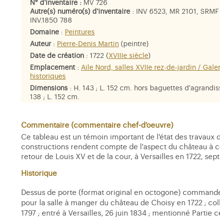
N° d'inventaire :
MV 726
Autre(s) numéro(s) d'inventaire
: INV 6523, MR 2101, SRMF
INV.1850 788
Domaine
:
Peintures
Auteur
:
Pierre-Denis Martin
(peintre)
Date de création
: 1722 (
XVIIIe siècle
)
Emplacement
:
Aile Nord, salles XVIIe rez-de-jardin / Gale
historiques
Dimensions
: H. 143 ; L. 152 cm. hors baguettes d'agrandi
138 ; L. 152 cm.
Matière et technique
: huile sur toile
Commentaire (commentaire chef-d’oeuvre)
Ce tableau est un témoin important de l'état des travaux 
constructions rendent compte de l'aspect du château à ce
retour de Louis XV et de la cour, à Versailles en 1722, sept 
Historique
Dessus de porte (format original en octogone) commandé 
pour la salle à manger du château de Choisy en 1722 ; col
1797 ; entré à Versailles, 26 juin 1834 ; mentionné Partie 