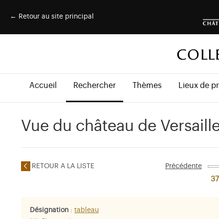
← Retour au site principal
COLL
Accueil
Rechercher
Thèmes
Lieux de p
Vue du château de Versaille
RETOUR A LA LISTE
Précédente
37
Désignation
:
tableau